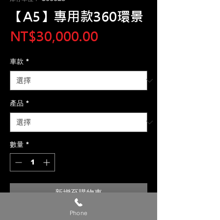
【A5】專用款360環景
價
NT$30,000.00
格
車款
*
產品
*
數量
*
新增至購物車
Phone