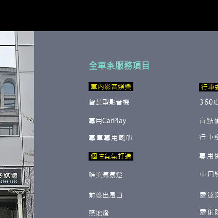
全車系服務項目
​ 車內影音娛樂
行車
智慧型影音機
360
專用CarPlay
盲點
行車
專車專用喇叭
專用
​ 個性氣氛打造
車用
唯美氣氛燈
前後出風口
雷達
雷射
照地燈