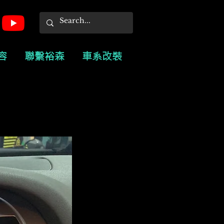
容
聯繫裕森
車系改裝