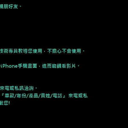
親朋好友。
。
技術專員教導您使用，不擔心不會使用。
同步iPhone手機畫面，進而能觀看影片。
請來電或私訊洽詢。
『車款/年份/產品/貴姓/電話』 來電或私
繫您!