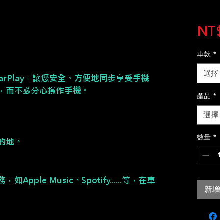
NT$
車款
*
選擇
CarPlay，讓您安全、方便地同步享受手機
，而不必分心操作手機。
產品
*
選擇
數量
*
的地。
ple Music、Spotify......等，在車
新增