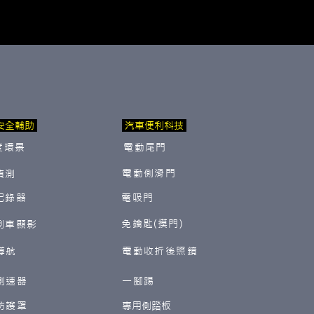
安全輔助
汽車便利科技
度環景
電動尾門
電動側滑門
偵測
紀錄器
電吸門
免鑰匙(摸門)
倒車顯影
導航
電動收折後照鏡
測速器
一腳踢
防護罩
​專用側踏板