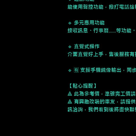
能使用聲控功能，撥打電話給
🔹 多元應用功能
接收訊息、行事曆......等功能
🔹 直覺式操作
介面直覺好上手，售後服務有
🔹 🈶 支援手機鏡像輸出，
【貼心提醒】
🔺 此為參考價，準確完工價
🔺 有興趣改裝的車友，請提供
訊洽詢，我們看到後將盡快聯