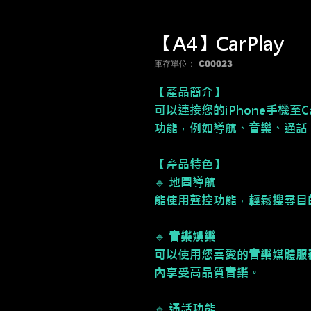
【A4】CarPlay
庫存單位： C00023
【產品簡介】
可以連接您的iPhone手機至
功能，例如導航、音樂、通話
【產品特色】
🔹 地圖導航
能使用聲控功能，輕鬆搜尋目
🔹 音樂娛樂
可以使用您喜愛的音樂媒體服務，如Ap
內享受高品質音樂。
🔹 通話功能