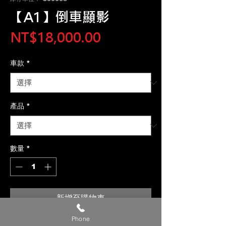
【A1】倒車顯影
價
NT$18,000.00
格
車款
*
產品
*
數量
*
新增至購物車
Phone