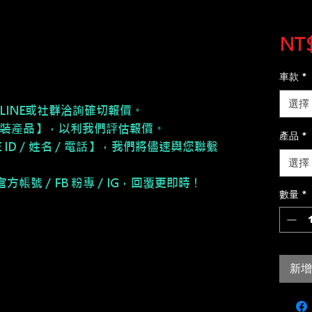
NT$
車款
*
選擇
LINE或社群洽詢確切報價。
安裝產品】，以利我們評估報價。
產品
*
NE ID／姓名／電話】，我們將儘速與您聯繫
選擇
E 官方帳號／FB 粉專／IG，回覆更即時！
數量
*
新增