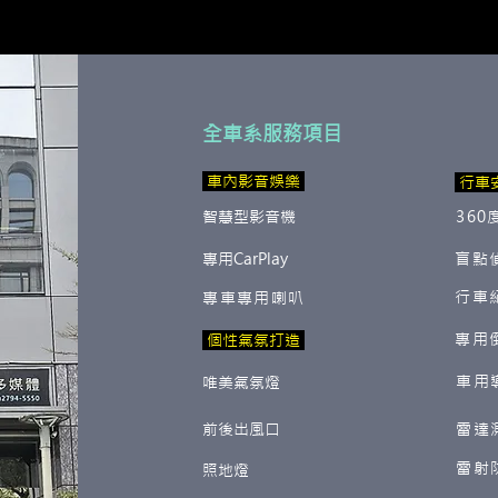
全車系服務項目
​ 車內影音娛樂
行車
智慧型影音機
360
專用CarPlay
盲點
行車
專車專用喇叭
專用
​ 個性氣氛打造
車用
唯美氣氛燈
前後出風口
雷達
雷射
照地燈