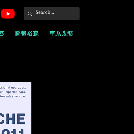
容
聯繫裕森
車系改裝