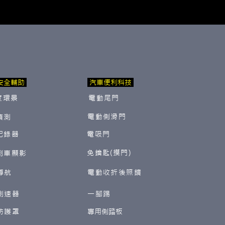
安全輔助
汽車便利科技
度環景
電動尾門
電動側滑門
偵測
紀錄器
電吸門
免鑰匙(摸門)
倒車顯影
導航
電動收折後照鏡
測速器
一腳踢
防護罩
​專用側踏板