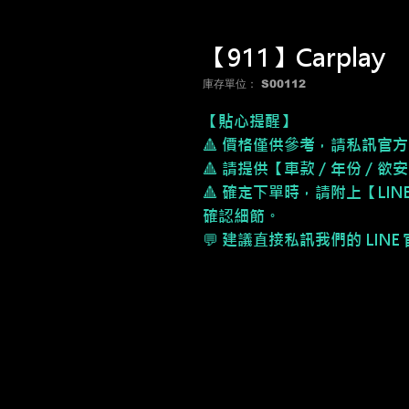
【911】Carplay
庫存單位： S00112
【貼心提醒】
🔺 價格僅供參考，請私訊官方
🔺 請提供【車款／年份／欲
🔺 確定下單時，請附上【LI
確認細節。
💬 建議直接私訊我們的 LIN