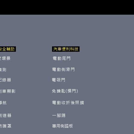
安全輔助
汽車便利科技
度環景
電動尾門
電動側滑門
偵測
紀錄器
電吸門
免鑰匙(摸門)
倒車顯影
導航
電動收折後照鏡
測速器
一腳踢
防護罩
​專用側踏板