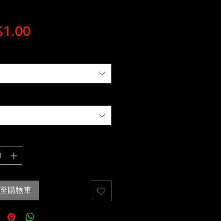
價
1.00
格
至購物車