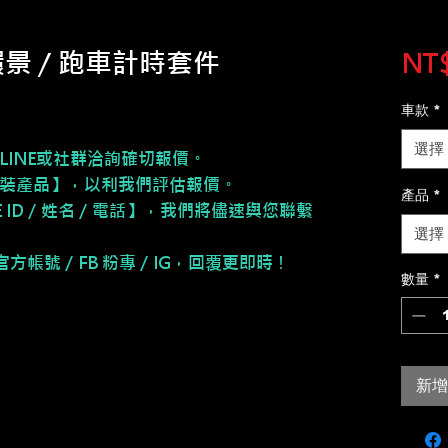
環景 / 跑車計時套件
NT$
車款
*
選擇
LINE或社群洽詢確切報價。
安裝產品】，以利我們評估報價。
產品
*
NE ID／姓名／電話】，我們將儘速與您聯繫
選擇
E 官方帳號／FB 粉專／IG，回覆更即時！
數量
*
新增