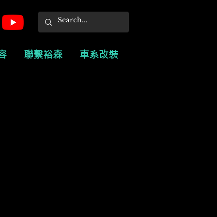
容
聯繫裕森
車系改裝