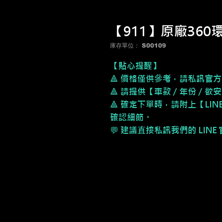
【911】原廠360
庫存單位： S00109
【貼心提醒】
🔺 價格僅供參考，請私訊官方
🔺 請提供【車款／年份／欲
🔺 確定下單時，請附上【LI
確認細節。
💬 建議直接私訊我們的 LIN