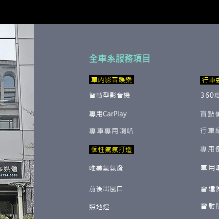
全車系服務項目
​ 車內影音娛樂
行車
智慧型影音機
360
專用CarPlay
盲點
行車
專車專用喇叭
專用
​ 個性氣氛打造
車用
唯美氣氛燈
前後出風口
雷達
雷射
照地燈