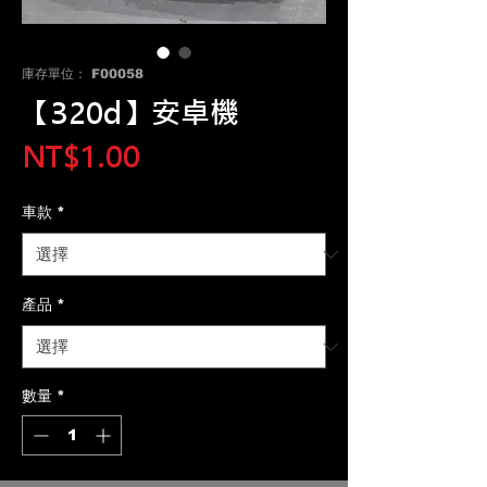
庫存單位： F00058
【320d】安卓機
價
NT$1.00
格
車款
*
產品
*
數量
*