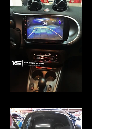
專用軌跡倒車顯影
支援動態軌跡，倒車更EASY!