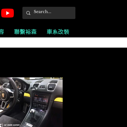
容
聯繫裕森
車系改裝