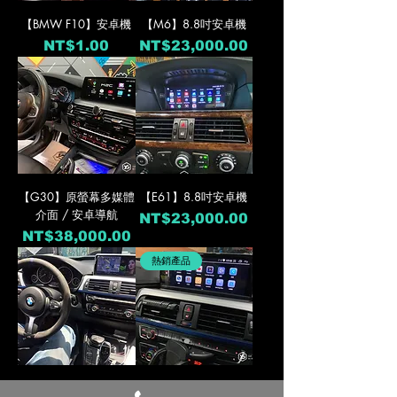
【BMW F10】安卓機
【M6】8.8吋安卓機
價格
價格
NT$1.00
NT$23,000.00
【G30】原螢幕多媒體
【E61】8.8吋安卓機
介面 / 安卓導航
價格
NT$23,000.00
價格
NT$38,000.00
熱銷產品
【F31】10.25吋安卓
【3GT】10.25吋安卓