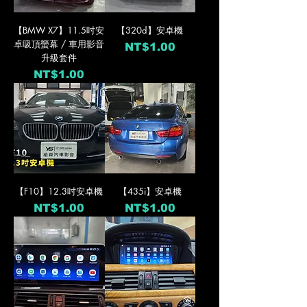
【BMW X7】11.5吋安
【320d】安卓機
卓吸頂螢幕 / 車用影音
價格
NT$1.00
升級套件
價格
NT$1.00
【F10】12.3吋安卓機
【435i】安卓機
價格
價格
NT$1.00
NT$1.00