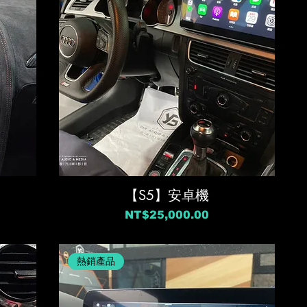
【S5】安卓機
價格
NT$25,000.00
熱銷產品