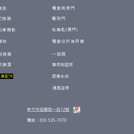
電動側滑門
偵測
紀錄器
電吸門
免鑰匙(摸門)
倒車顯影
導航
電動收折後照鏡
測速器
一腳踢
防護罩
​專用側踏板
汽車配件
跟車系統
通風座椅
新竹市經國路一段12號
電話：(03) 535-7070