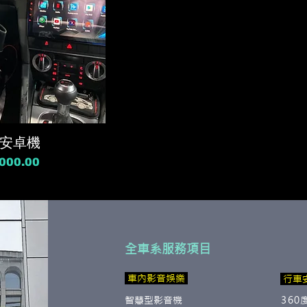
】安卓機
000.00
全車系服務項目
​ 車內影音娛樂
行車
智慧型影音機
360