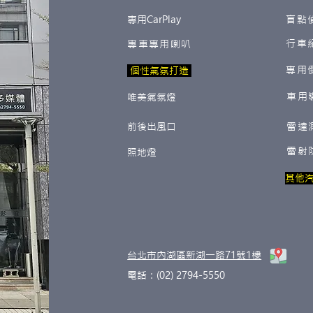
專用CarPlay
盲點
行車
專車專用喇叭
專用
​ 個性氣氛打造
車用
唯美氣氛燈
前後出風口
雷達
雷射
照地燈
​其他
​台北市內湖區新湖一路71號1樓
電話：(02) 2794-5550