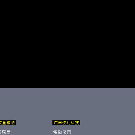
安全輔助
汽車便利科技
度環景
電動尾門