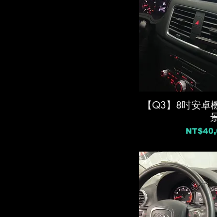
Q2
Q3
Q5
Q7
RS
S
TT
TTS
【Q3】8吋安卓機
Volvo
價格
NT$40,