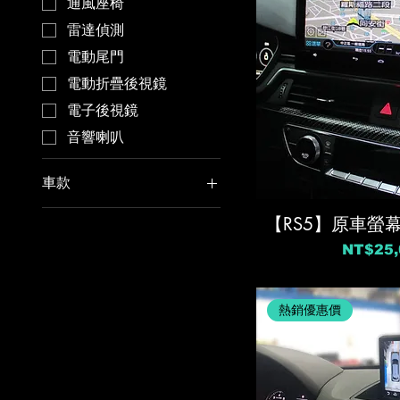
通風座椅
雷達偵測
電動尾門
電動折疊後視鏡
電子後視鏡
音響喇叭
車款
A1
【RS5】原車螢
A3
價格
NT$25,
A4
A5
熱銷優惠價
A6
A8
E-tron