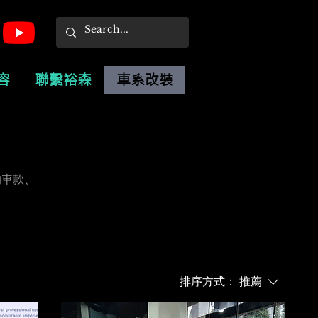
容
聯繫裕森
車系改裝
收錄的車款、
排序方式：
推薦