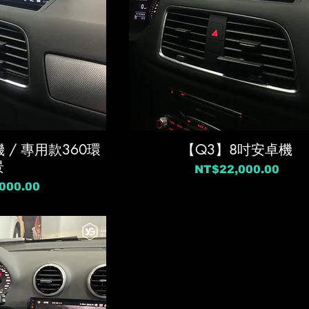
 / 專用款360環
【Q3】8吋安卓機
景
價格
NT$22,000.00
000.00