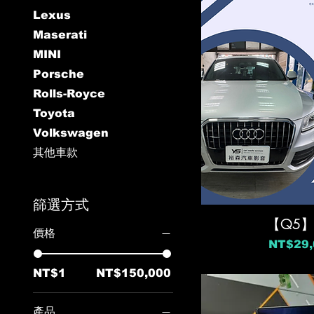
Lexus
Maserati
MINI
Porsche
Rolls-Royce
Toyota
Volkswagen
其他車款
篩選方式
【Q5
價格
價格
NT$29,
NT$1
NT$150,000
產品