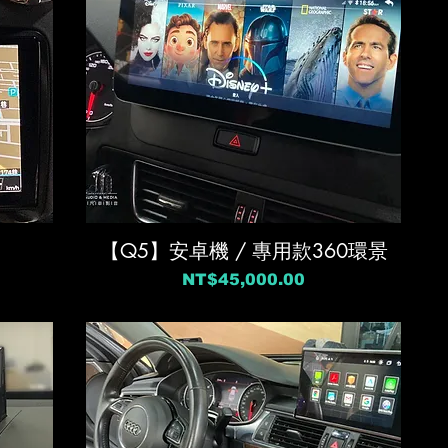
【Q5】安卓機 / 專用款360環景
價格
NT$45,000.00