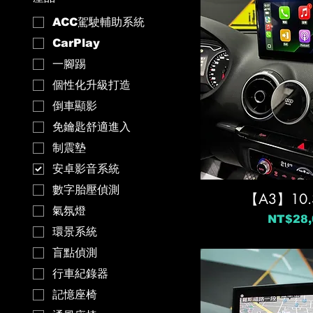
ACC駕駛輔助系統
CarPlay
一腳踢
個性化升級打造
倒車顯影
免鑰匙舒適進入
制震墊
安卓影音系統
數字胎壓偵測
【A3】10
氣氛燈
價格
NT$28,
環景系統
盲點偵測
行車紀錄器
記憶座椅