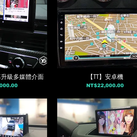
幕升級多媒體介面
【TT】安卓機
價格
000.00
NT$22,000.00