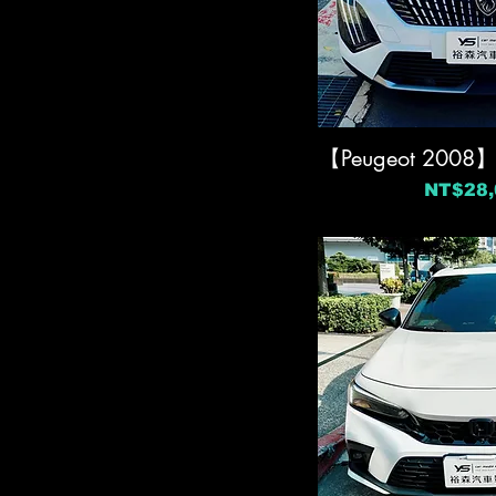
【Peugeot 20
價格
NT$28,