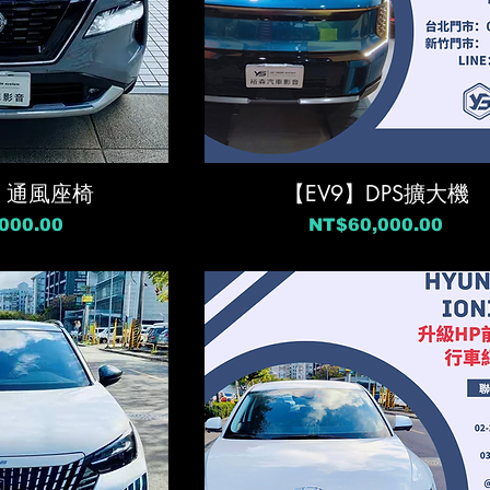
IL】通風座椅
【EV9】DPS擴大機
價格
000.00
NT$60,000.00