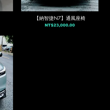
【納智捷N7】通風座椅
價格
NT$23,000.00