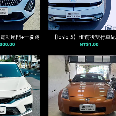
08】電動尾門+一腳踢
【Ioniq 5】HP前後雙行車
價格
000.00
NT$1.00