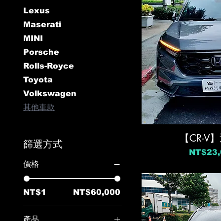
Lexus
Maserati
MINI
Porsche
Rolls-Royce
Toyota
Volkswagen
其他車款
【CR-V
篩選方式
價格
NT$23,
價格
NT$1
NT$60,000
產品