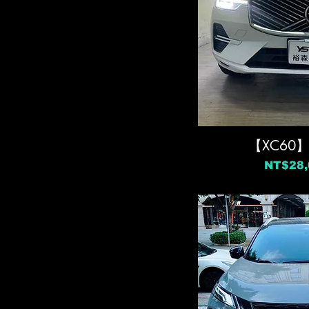
音響喇叭
McLaren
MG
Nissan
Peugeot
Smart
Subaru
【XC60
Suzuki
Tesla
價格
NT$28,
Volvo