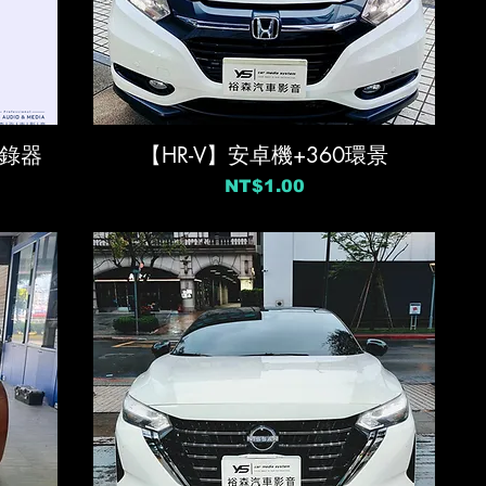
紀錄器
【HR-V】安卓機+360環景
價格
NT$1.00