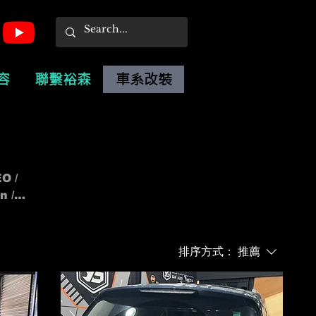
容
聯繫裕森
車系改裝
O /
 /
排序方式：
推薦