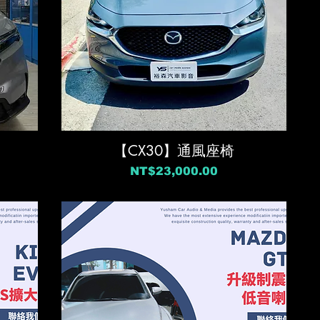
【CX30】通風座椅
價格
NT$23,000.00