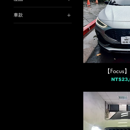
CarPlay
車款
一腳踢
Alfa Romeo
倒車顯影
Aston Martin
制震墊
Dodge
安卓影音系統
Ferrari
氣氛燈
Ford
測速器
Honda
【Focu
環景系統
Hyundai
行車紀錄器
價格
NT$23,
Infiniti
通風座椅
Jeep
電動尾門
KIA
電動座椅
Lamborghini
電吸門
Luxgen
電子後視鏡
Mazda