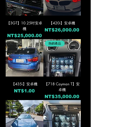
【3GT】10.25吋安卓
【420i】安卓機
機
價格
NT$26,000.00
價格
NT$25,000.00
熱銷產品
【435i】安卓機
【718 Cayman T】安
卓機
價格
NT$1.00
價格
NT$35,000.00