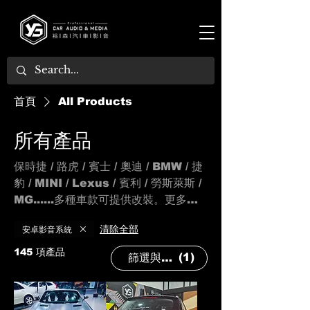
首頁
All Products
所有產品
保時捷 / 路虎 / 賓士 / 奧迪 / BMW / 捷
豹 / MINI / Lexus / 賓利 / 勞斯萊斯 /
MG......多種車款可提供改裝。更多車
款陸續上架中，請敬請期待!
安卓影音系統
清除全部
145 項產品
(1)
篩選與排序