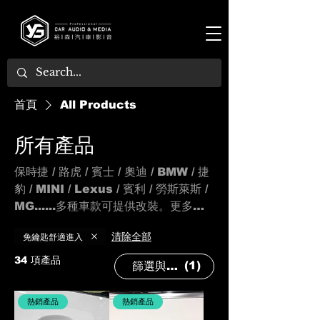
首頁
All Products
所有產品
保時捷 / 路虎 / 賓士 / 奧迪 / BMW / 捷
豹 / MINI / Lexus / 賓利 / 勞斯萊斯 /
MG......多種車款可提供改裝。更多車
款陸續上架中，請敬請期待!
免鑰匙舒適進入
清除全部
34 項產品
(1)
篩選與排序
熱銷產品
熱銷產品