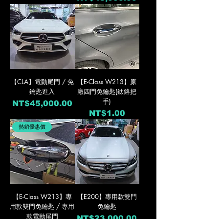
【CLA】電動尾門 / 免
【E-Class W213】原
鑰匙進入
廠四門免鑰匙(鈦鉻把
手)
價格
NT$45,000.00
價格
NT$1.00
熱銷優惠價
【E-Class W213】專
【E200】專用款雙門
用款雙門免鑰匙 / 專用
免鑰匙
款電動尾門
價格
NT$23,000.00