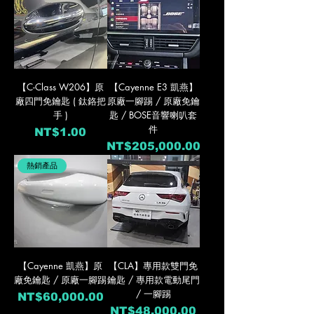
【C-Class W206】原
【Cayenne E3 凱燕】
廠四門免鑰匙 ( 鈦鉻把
原廠一腳踢 / 原廠免鑰
手 )
匙 / BOSE音響喇叭套
件
價格
NT$1.00
價格
NT$205,000.00
熱銷產品
【Cayenne 凱燕】原
【CLA】專用款雙門免
廠免鑰匙 / 原廠一腳踢
鑰匙 / 專用款電動尾門
/ 一腳踢
價格
NT$60,000.00
價格
NT$48,000.00