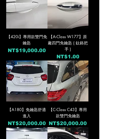
【420i】專用款雙門免
【A-Class W177】原
鑰匙
廠四門免鑰匙 ( 鈦鉻把
手 )
價格
NT$19,000.00
價格
NT$1.00
【A180】免鑰匙舒適
【C-Class C43】專用
進入
款雙門免鑰匙
價格
價格
NT$20,000.00
NT$20,000.00